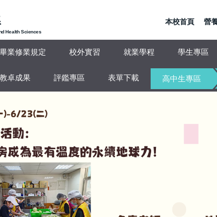
系
本校首頁
營養
and Health Sciences
畢業修業規定
校外實習
就業學程
學生專區
教卓成果
評鑑專區
表單下載
高中生專區