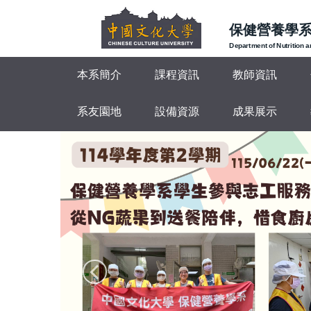
跳
到
保健營養學
主
Department of Nutrition 
要
本系簡介
課程資訊
教師資訊
內
容
區
系友園地
設備資源
成果展示