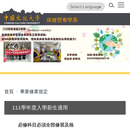
跳
Powered by
Translate
到
主
保健營養學系
要
內
容
區
首頁
畢業修業規定
111學年度入學新生適用
必修科目必須全部修習及格