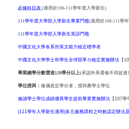
必修科目表
(適用於
106-111
學年度入學新生)
111
學年度大學部入學新生畢業門檻
(適用於
108-111
學年
111
學年度大學部入學新生英語門檻
中國文化大學各系所英文能力檢定標準表
中國文化大學學士班學生全球競爭力檢定實施辦法
【1
畢業總學分數需達
128
學分以上
(承認外系選修不得超過1
學位授與：
修滿規定學分者，授與農學士學位
修讀學士學位成績優異學生提前畢業實施辦法
【107
(111學年入學新生適用)多元服務課程之時數認定辦法