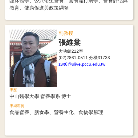
臨床醫學、公共衛生營養、營養流行病學、營養評估與
教育、健康促進與政策綱領
副教授
張維棠
大功館212室
(02)2861-0511 分機31733
zwt6@ulive.pccu.edu.tw
學歷
中山醫學大學 營養學系 博士
學術專長
食品營養、膳食學、營養生化、食物學原理