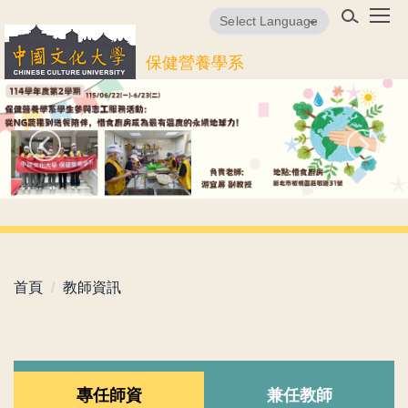
跳
Powered by
Translate
到
主
保健營養學系
要
內
容
區
首頁
教師資訊
專任師資
兼任教師