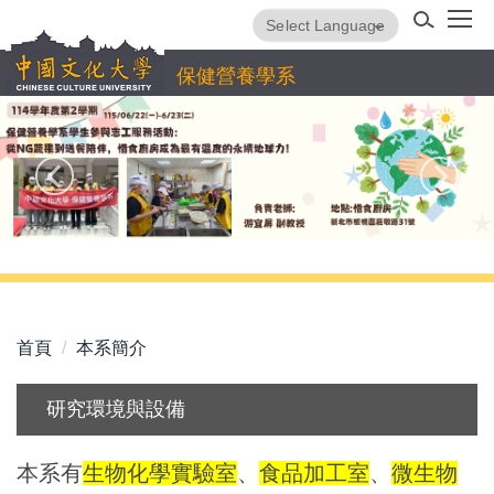
跳
Powered by
Translate
到
主
保健營養學系
要
內
容
區
首頁
本系簡介
研究環境與設備
本系有
生物化學實驗室
、
食品加工室
、
微生物