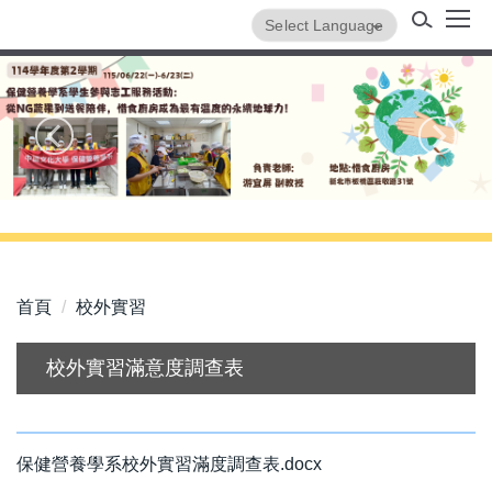
跳
Powered by
Translate
到
主
保健營養學系
要
內
容
區
首頁
校外實習
校外實習滿意度調查表
保健營養學系校外實習滿度調查表.docx